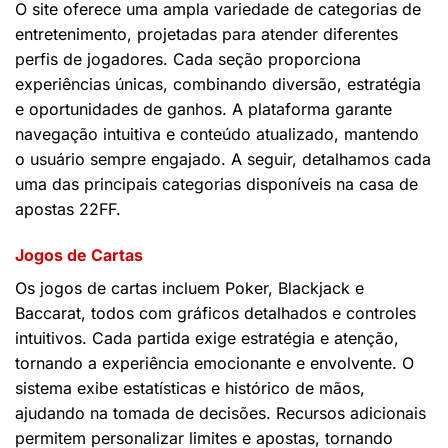
O site oferece uma ampla variedade de categorias de
entretenimento, projetadas para atender diferentes
perfis de jogadores. Cada seção proporciona
experiências únicas, combinando diversão, estratégia
e oportunidades de ganhos. A plataforma garante
navegação intuitiva e conteúdo atualizado, mantendo
o usuário sempre engajado. A seguir, detalhamos cada
uma das principais categorias disponíveis na casa de
apostas 22FF.
Jogos de Cartas
Os jogos de cartas incluem Poker, Blackjack e
Baccarat, todos com gráficos detalhados e controles
intuitivos. Cada partida exige estratégia e atenção,
tornando a experiência emocionante e envolvente. O
sistema exibe estatísticas e histórico de mãos,
ajudando na tomada de decisões. Recursos adicionais
permitem personalizar limites e apostas, tornando