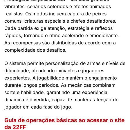
vibrantes, cenários coloridos e efeitos animados
realistas. Os modos incluem captura de peixes
comuns, criaturas especiais e chefes desafiadores.
Cada partida exige atenção, estratégia e reflexos
rápidos, tornando o ritmo acelerado e emocionante.
As recompensas são distribuídas de acordo com a
complexidade dos desafios.
O sistema permite personalização de armas e níveis de
dificuldade, atendendo iniciantes e jogadores
experientes. A jogabilidade mantém o engajamento
durante longos períodos. As mecânicas combinam
sorte e habilidade, garantindo uma experiência
dinâmica e divertida, capaz de manter a atenção do
jogador em cada fase do jogo.
Guia de operações básicas ao acessar o site
da 22FF