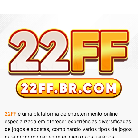
22FF
é uma plataforma de entretenimento online
especializada em oferecer experiências diversificadas
de jogos e apostas, combinando vários tipos de jogos
para proporcionar entretenimento aos usuários.