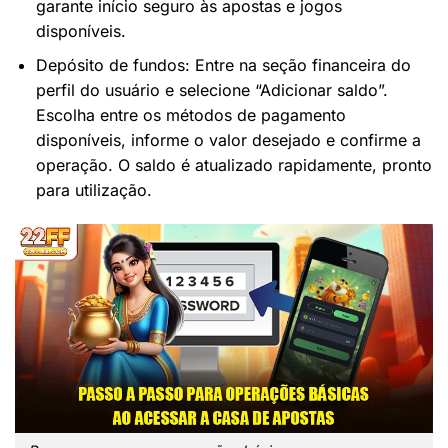
garante início seguro às apostas e jogos
disponíveis.
Depósito de fundos: Entre na seção financeira do
perfil do usuário e selecione “Adicionar saldo”.
Escolha entre os métodos de pagamento
disponíveis, informe o valor desejado e confirme a
operação. O saldo é atualizado rapidamente, pronto
para utilização.