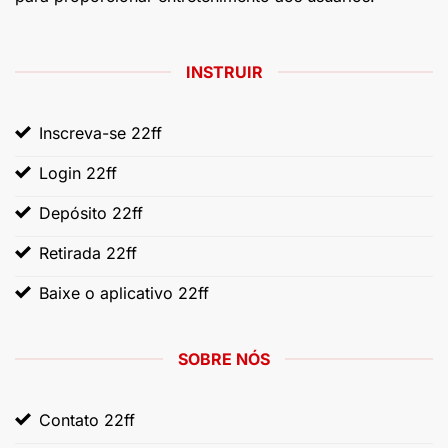
INSTRUIR
Inscreva-se 22ff
Login 22ff
Depósito 22ff
Retirada 22ff
Baixe o aplicativo 22ff
SOBRE NÓS
Contato 22ff