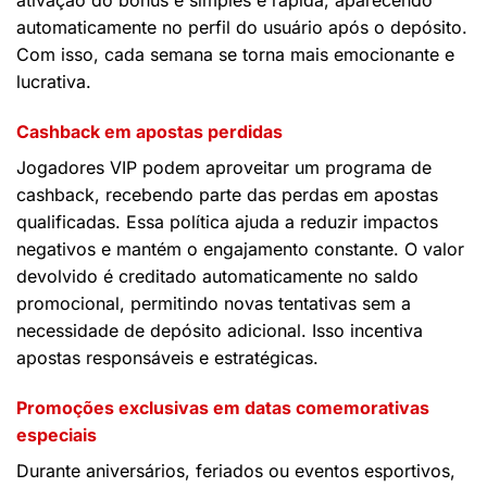
ativação do bônus é simples e rápida, aparecendo
automaticamente no perfil do usuário após o depósito.
Com isso, cada semana se torna mais emocionante e
lucrativa.
Cashback em apostas perdidas
Jogadores VIP podem aproveitar um programa de
cashback, recebendo parte das perdas em apostas
qualificadas. Essa política ajuda a reduzir impactos
negativos e mantém o engajamento constante. O valor
devolvido é creditado automaticamente no saldo
promocional, permitindo novas tentativas sem a
necessidade de depósito adicional. Isso incentiva
apostas responsáveis e estratégicas.
Promoções exclusivas em datas comemorativas
especiais
Durante aniversários, feriados ou eventos esportivos,