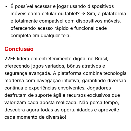
É possível acessar e jogar usando dispositivos
móveis como celular ou tablet? => Sim, a plataforma
é totalmente compatível com dispositivos móveis,
oferecendo acesso rápido e funcionalidade
completa em qualquer tela.
Conclusão
22FF lidera em entretenimento digital no Brasil,
oferecendo jogos variados, bônus atrativos e
segurança avançada. A plataforma combina tecnologia
moderna com navegação intuitiva, garantindo diversão
contínua e experiências envolventes. Jogadores
desfrutam de suporte ágil e recursos exclusivos que
valorizam cada aposta realizada. Não perca tempo,
descubra agora todas as oportunidades e aproveite
cada momento de diversão!