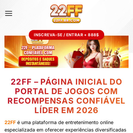
Skip
to
content
INSCREVA-SE / ENTRAR + 888$
22FF – PÁGINA INICIAL DO
PORTAL DE JOGOS COM
RECOMPENSAS CONFIÁVEL
LÍDER EM 2026
22FF
é uma plataforma de entretenimento online
especializada em oferecer experiências diversificadas