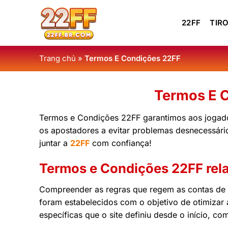
Skip
to
22FF
TIRO
content
Trang chủ
»
Termos E Condições 22FF
Termos E C
Termos e Condições 22FF garantimos aos jogado
os apostadores a evitar problemas desnecessári
juntar a
22FF
com confiança!
Termos e Condições 22FF rel
Compreender as regras que regem as contas de j
foram estabelecidos com o objetivo de otimizar
específicas que o site definiu desde o início, c