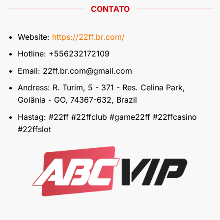
CONTATO
Website:
https://22ff.br.com/
Hotline: +556232172109
Email:
22ff.br.com@gmail.com
Andress: R. Turim, 5 - 371 - Res. Celina Park,
Goiânia - GO, 74367-632, Brazil
Hastag: #22ff #22ffclub #game22ff #22ffcasino
#22ffslot