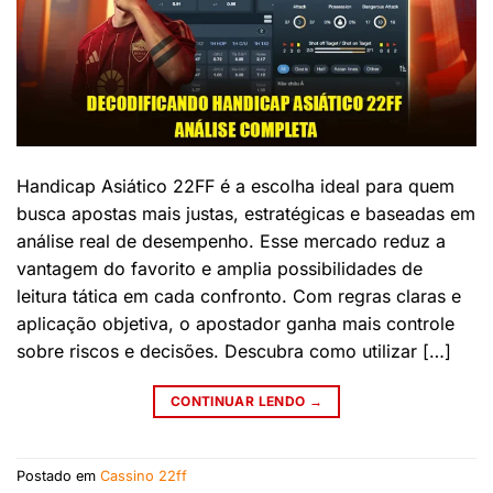
Handicap Asiático 22FF é a escolha ideal para quem
busca apostas mais justas, estratégicas e baseadas em
análise real de desempenho. Esse mercado reduz a
vantagem do favorito e amplia possibilidades de
leitura tática em cada confronto. Com regras claras e
aplicação objetiva, o apostador ganha mais controle
sobre riscos e decisões. Descubra como utilizar […]
CONTINUAR LENDO
→
Postado em
Cassino 22ff