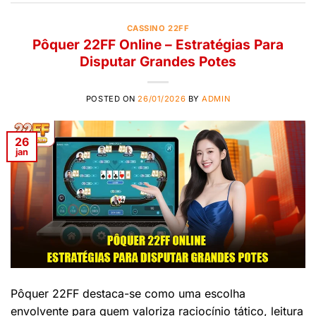
CASSINO 22FF
Pôquer 22FF Online – Estratégias Para
Disputar Grandes Potes
POSTED ON
26/01/2026
BY
ADMIN
26
jan
Pôquer 22FF destaca-se como uma escolha
envolvente para quem valoriza raciocínio tático, leitura