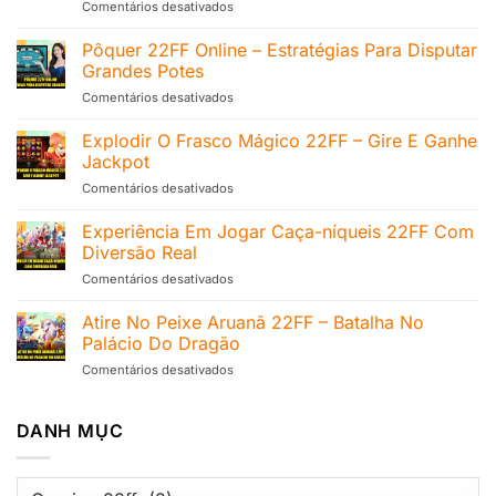
Comentários desativados
em
Decodificando
Handicap
Pôquer 22FF Online – Estratégias Para Disputar
Asiático
Grandes Potes
22FF
Comentários desativados
em
–
Pôquer
Análise
22FF
Explodir O Frasco Mágico 22FF – Gire E Ganhe
Completa
Online
Jackpot
–
Comentários desativados
em
Estratégias
Explodir
Para
O
Experiência Em Jogar Caça-níqueis 22FF Com
Disputar
Frasco
Grandes
Diversão Real
Mágico
Potes
Comentários desativados
em
22FF
Experiência
–
Em
Atire No Peixe Aruanã 22FF – Batalha No
Gire
Jogar
E
Palácio Do Dragão
Caça-
Ganhe
Comentários desativados
em
níqueis
Jackpot
Atire
22FF
No
Com
Peixe
DANH MỤC
Diversão
Aruanã
Real
22FF
–
DANH