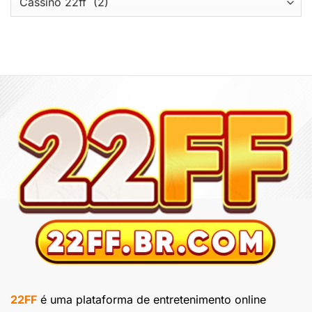
Batalha
MỤC
No
Palácio
Do
Dragão
22FF
é uma plataforma de entretenimento online