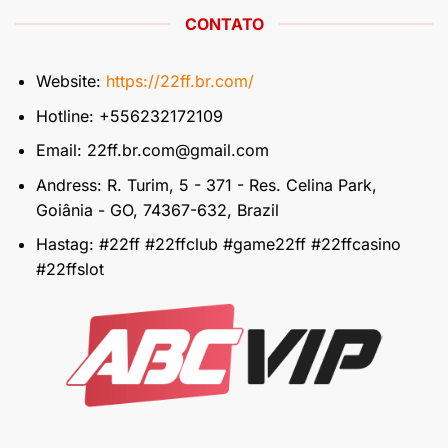
CONTATO
Website:
https://22ff.br.com/
Hotline: +556232172109
Email:
22ff.br.com@gmail.com
Andress: R. Turim, 5 - 371 - Res. Celina Park,
Goiânia - GO, 74367-632, Brazil
Hastag: #22ff #22ffclub #game22ff #22ffcasino
#22ffslot