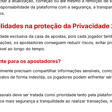
icitar a atualização, correção ou até mesmo a remoção de
ponsabilidade da plataforma com a segurança, a transparên
os.
ilidades na proteção da Privacidade
dade exclusiva da casa de apostas, pois cada jogador ta
tações, os apostadores conseguem reduzir riscos, evitar p
iável ao longo do tempo.
nte para os apostadores?
ralmente precisam compartilhar informações sensíveis, co
tos de forma indevida, os jogadores podem enfrentar sério
ssoais deve ser tratada como prioridade tanto pela plataf
ce mais segurança e tranquilidade ao realizar transações, n