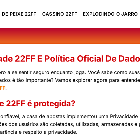
 DE PEIXE 22FF
CASSINO 22FF
EXPLODINDO O JARRO 
ade 22FF E Política Oficial De Dad
o a se sentir seguro enquanto joga. Você sabe como suas
ados é tão importante? Vamos explorar agora para entender
FF
!
e 22FF é protegida?
confiável, a casa de apostas implementou uma Privacidade 
ões dos usuários são coletadas, utilizadas, armazenadas 
rência e respeito à privacidade.