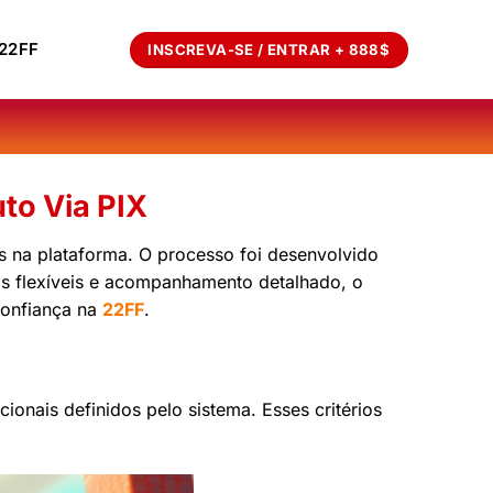
22FF
INSCREVA-SE / ENTRAR + 888$
to Via PIX
os na plataforma. O processo foi desenvolvido
os flexíveis e acompanhamento detalhado, o
confiança na
22FF
.
ionais definidos pelo sistema. Esses critérios