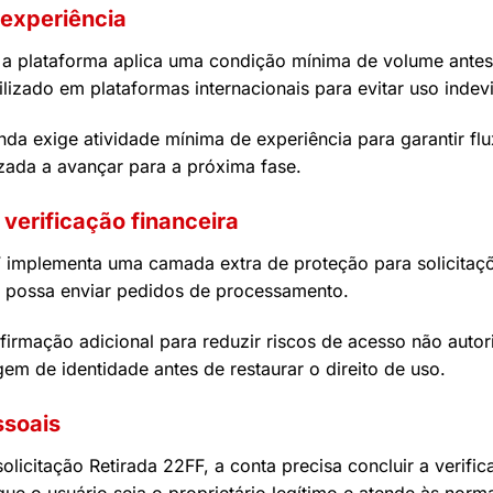
 experiência
 a plataforma aplica uma condição mínima de volume antes 
izado em plataformas internacionais para evitar uso indevi
da exige atividade mínima de experiência para garantir fl
izada a avançar para a próxima fase.
verificação financeira
implementa uma camada extra de proteção para solicitaçõe
ta possa enviar pedidos de processamento.
irmação adicional para reduzir riscos de acesso não autor
gem de identidade antes de restaurar o direito de uso.
ssoais
solicitação Retirada 22FF, a conta precisa concluir a veri
ue o usuário seja o proprietário legítimo e atende às norm