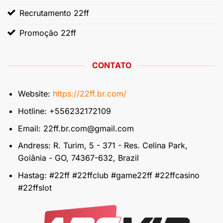
Recrutamento 22ff
Promoção 22ff
CONTATO
Website:
https://22ff.br.com/
Hotline: +556232172109
Email:
22ff.br.com@gmail.com
Andress: R. Turim, 5 - 371 - Res. Celina Park,
Goiânia - GO, 74367-632, Brazil
Hastag: #22ff #22ffclub #game22ff #22ffcasino
#22ffslot