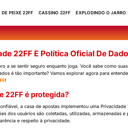
 DE PEIXE 22FF
CASSINO 22FF
EXPLODINDO O JARRO 
ade 22FF E Política Oficial De Dad
o a se sentir seguro enquanto joga. Você sabe como suas
ados é tão importante? Vamos explorar agora para entender
FF
!
e 22FF é protegida?
confiável, a casa de apostas implementou uma Privacidade 
ões dos usuários são coletadas, utilizadas, armazenadas 
rência e respeito à privacidade.