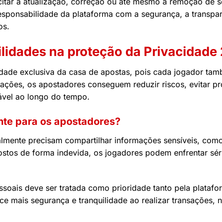
icitar a atualização, correção ou até mesmo a remoção de
ponsabilidade da plataforma com a segurança, a transparên
os.
ilidades na proteção da Privacidade
dade exclusiva da casa de apostas, pois cada jogador ta
tações, os apostadores conseguem reduzir riscos, evitar p
iável ao longo do tempo.
nte para os apostadores?
ralmente precisam compartilhar informações sensíveis, co
tos de forma indevida, os jogadores podem enfrentar sério
ssoais deve ser tratada como prioridade tanto pela plataf
ce mais segurança e tranquilidade ao realizar transações, n