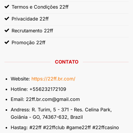
Termos e Condições 22ff
Privacidade 22ff
Recrutamento 22ff
Promoção 22ff
CONTATO
Website:
https://22ff.br.com/
Hotline: +556232172109
Email:
22ff.br.com@gmail.com
Andress: R. Turim, 5 - 371 - Res. Celina Park,
Goiânia - GO, 74367-632, Brazil
Hastag: #22ff #22ffclub #game22ff #22ffcasino