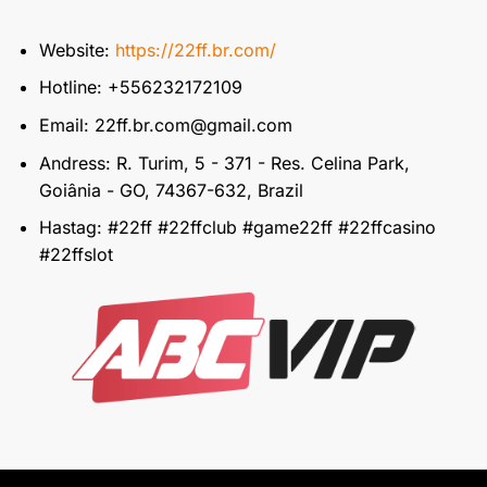
Website:
https://22ff.br.com/
Hotline: +556232172109
Email:
22ff.br.com@gmail.com
Andress: R. Turim, 5 - 371 - Res. Celina Park,
Goiânia - GO, 74367-632, Brazil
Hastag: #22ff #22ffclub #game22ff #22ffcasino
#22ffslot