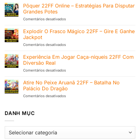
Handicap
Pôquer 22FF Online – Estratégias Para Disputar
Asiático
Grandes Potes
22FF
Comentários desativados
em
–
Pôquer
Análise
22FF
Explodir O Frasco Mágico 22FF – Gire E Ganhe
Completa
Online
Jackpot
–
Comentários desativados
em
Estratégias
Explodir
Para
O
Experiência Em Jogar Caça-níqueis 22FF Com
Disputar
Frasco
Grandes
Diversão Real
Mágico
Potes
Comentários desativados
em
22FF
Experiência
–
Em
Atire No Peixe Aruanã 22FF – Batalha No
Gire
Jogar
E
Palácio Do Dragão
Caça-
Ganhe
Comentários desativados
em
níqueis
Jackpot
Atire
22FF
No
Com
Peixe
DANH MỤC
Diversão
Aruanã
Real
22FF
–
DANH
Batalha
MỤC
No