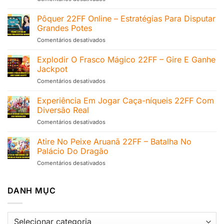
Decodificando
Handicap
Pôquer 22FF Online – Estratégias Para Disputar
Asiático
Grandes Potes
22FF
Comentários desativados
em
–
Pôquer
Análise
22FF
Explodir O Frasco Mágico 22FF – Gire E Ganhe
Completa
Online
Jackpot
–
Comentários desativados
em
Estratégias
Explodir
Para
O
Experiência Em Jogar Caça-níqueis 22FF Com
Disputar
Frasco
Grandes
Diversão Real
Mágico
Potes
Comentários desativados
em
22FF
Experiência
–
Em
Atire No Peixe Aruanã 22FF – Batalha No
Gire
Jogar
E
Palácio Do Dragão
Caça-
Ganhe
Comentários desativados
em
níqueis
Jackpot
Atire
22FF
No
Com
Peixe
DANH MỤC
Diversão
Aruanã
Real
22FF
–
DANH
Batalha